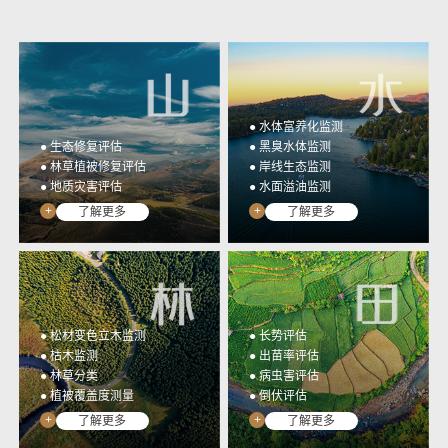
光谱行业应用监测数据统
高集成、低门槛、全开放
一管理与应用&提取成果
多光谱相机开发工具包
展示
YUSENSESDK
光谱数据展示平台
YUSENSEVIEWER
● 水体富养化监测
● 生态修复评估
● 黑臭水体监测
● 林草植被修复评估
● 岸线生态监测
● 地质灾害评估
● 水面溢油监测
+
+
了解更多
了解更多
● 松材变色立木监测
● 长势评估
● 枯木监测
● 出苗率评估
● 林草分类
● 病虫害评估
● 植被覆盖度测量
● 倒伏评估
+
+
了解更多
了解更多