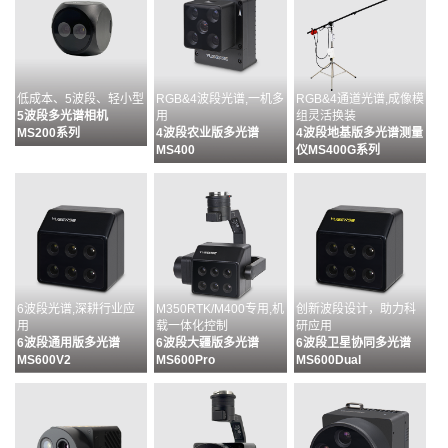
低成本、5波段、轻小型
RGB&4波段光谱,一机多
RGB&4通道光谱,成像模
5波段多光谱相机
用
组灵活换装
MS200系列
4波段农业版多光谱
4波段地基版多光谱测量
MS400
仪MS400G系列
6波段光谱,深耕行业应
M350RTK/M400专用,机
创新波段设计，助力科
用
载一体化控制
研应用
6波段通用版多光谱
6波段大疆版多光谱
6波段卫星协同多光谱
MS600V2
MS600Pro
MS600Dual