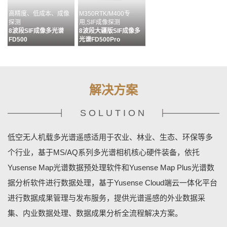
高精度、低成本、成像
M350RTK/M400专
探测
用,SIF成像探测
8波段SIF成像多光谱
8波段大疆版SIF成像多
FD500
光谱FD500Pro
解决方案
SOLUTION
多通道配准&无缝拼接&
目标分析、识别及成果输
MS400G状态监控&相机
多源数据融合
出流程化处理
设置&数据管理
低空无人机载多光谱遥感适用于农业、林业、生态、环保等多
数据预处理软件MAP
数据分析软件MAPPLUS
地基终端控制软件
YUSENSENET
个行业，基于MS/AQ系列多光谱相机核心硬件装备，依托
Yusense Map光谱数据预处理软件和Yusense Map Plus光谱数
据分析软件进行数据处理，基于Yusense Cloud端云一体化平台
进行数据成果管理与发布服务，提供光谱遥感的外业数据采
集、内业数据处理、数据成果分析全流程解决方案。