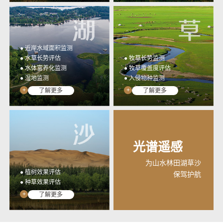
● 近岸水域面积监测
● 水草长势评估
● 牧草长势监测
● 水体富养化监测
● 牧草覆盖度评估
● 湿地监测
● 入侵物种监测
+
+
了解更多
了解更多
光谱遥感
为山水林田湖草沙
● 植树效果评估
保驾护航
● 种草效果评估
+
了解更多