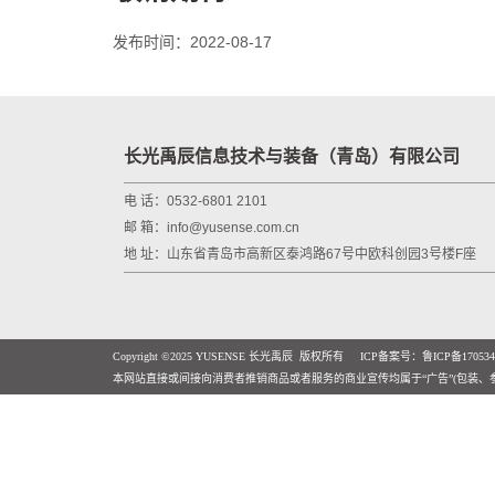
发布时间：2022-08-17
长光禹辰信息技术与装备（青岛）有限公司
电 话：0532-6801 2101
邮 箱：info@yusense.com.cn
地 址：山东省青岛市高新区泰鸿路67号中欧科创园3号楼F座
Copyright ©2025 YUSENSE 长光禹辰 版权所有 ICP备案号：鲁ICP备170534
本网站直接或间接向消费者推销商品或者服务的商业宣传均属于“广告”(包装、