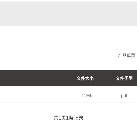
产品单页
文件大小
文件类型
11MB
.pdf
共
1
页
1
条记录