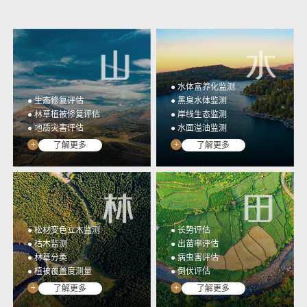
光谱行业应用监测数据统
高集成、低门槛、全开放
一管理与应用&提取成果
多光谱相机开发工具包
展示
YUSENSESDK
光谱数据展示平台
YUSENSEVIEWER
● 水体富养化监测
● 生态修复评估
● 黑臭水体监测
● 林草植被修复评估
● 岸线生态监测
● 地质灾害评估
● 水面溢油监测
+
+
了解更多
了解更多
● 松材变色立木监测
● 长势评估
● 枯木监测
● 出苗率评估
● 林草分类
● 病虫害评估
● 植被覆盖度测量
● 倒伏评估
+
+
了解更多
了解更多