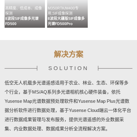
高精度、低成本、成像
M350RTK/M400专
探测
用,SIF成像探测
8波段SIF成像多光谱
8波段大疆版SIF成像多
FD500
光谱FD500Pro
解决方案
SOLUTION
多通道配准&无缝拼接&
目标分析、识别及成果输
MS400G状态监控&相机
多源数据融合
出流程化处理
设置&数据管理
低空无人机载多光谱遥感适用于农业、林业、生态、环保等多
数据预处理软件MAP
数据分析软件MAPPLUS
地基终端控制软件
YUSENSENET
个行业，基于MS/AQ系列多光谱相机核心硬件装备，依托
Yusense Map光谱数据预处理软件和Yusense Map Plus光谱数
据分析软件进行数据处理，基于Yusense Cloud端云一体化平台
进行数据成果管理与发布服务，提供光谱遥感的外业数据采
集、内业数据处理、数据成果分析全流程解决方案。