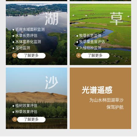
● 近岸水域面积监测
● 水草长势评估
● 牧草长势监测
● 水体富养化监测
● 牧草覆盖度评估
● 湿地监测
● 入侵物种监测
+
+
了解更多
了解更多
光谱遥感
为山水林田湖草沙
● 植树效果评估
保驾护航
● 种草效果评估
+
了解更多