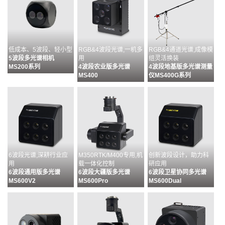
低成本、5波段、轻小型
RGB&4波段光谱,一机多
RGB&4通道光谱,成像模
5波段多光谱相机
用
组灵活换装
MS200系列
4波段农业版多光谱
4波段地基版多光谱测量
MS400
仪MS400G系列
6波段光谱,深耕行业应
M350RTK/M400专用,机
创新波段设计，助力科
用
载一体化控制
研应用
6波段通用版多光谱
6波段大疆版多光谱
6波段卫星协同多光谱
MS600V2
MS600Pro
MS600Dual