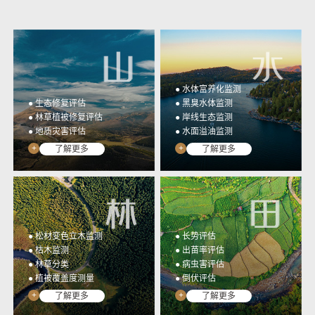
光谱行业应用监测数据统
高集成、低门槛、全开放
一管理与应用&提取成果
多光谱相机开发工具包
展示
YUSENSESDK
光谱数据展示平台
YUSENSEVIEWER
● 水体富养化监测
● 生态修复评估
● 黑臭水体监测
● 林草植被修复评估
● 岸线生态监测
● 地质灾害评估
● 水面溢油监测
+
+
了解更多
了解更多
● 松材变色立木监测
● 长势评估
● 枯木监测
● 出苗率评估
● 林草分类
● 病虫害评估
● 植被覆盖度测量
● 倒伏评估
+
+
了解更多
了解更多