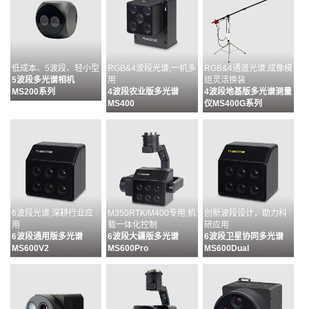
低成本、5波段、轻小型
RGB&4波段光谱,一机多
RGB&4通道光谱,成像模
5波段多光谱相机
用
组灵活换装
MS200系列
4波段农业版多光谱
4波段地基版多光谱测量
MS400
仪MS400G系列
6波段光谱,深耕行业应
M350RTK/M400专用,机
创新波段设计，助力科
用
载一体化控制
研应用
6波段通用版多光谱
6波段大疆版多光谱
6波段卫星协同多光谱
MS600V2
MS600Pro
MS600Dual