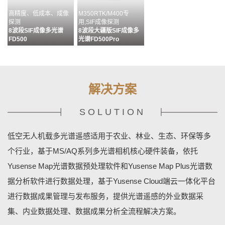
高精度、低成本、成像
M350RTK/M400专
探测
用,SIF成像探测
8波段SIF成像多光谱
8波段大疆版SIF成像多
FD500
光谱FD500Pro
解决方案
SOLUTION
多通道配准&无缝拼接&
目标分析、识别及成果输
MS400G状态监控&相机
多源数据融合
出流程化处理
设置&数据管理
低空无人机载多光谱遥感适用于农业、林业、生态、环保等多
数据预处理软件MAP
数据分析软件MAPPLUS
地基终端控制软件
YUSENSENET
个行业，基于MS/AQ系列多光谱相机核心硬件装备，依托
Yusense Map光谱数据预处理软件和Yusense Map Plus光谱数
据分析软件进行数据处理，基于Yusense Cloud端云一体化平台
进行数据成果管理与发布服务，提供光谱遥感的外业数据采
集、内业数据处理、数据成果分析全流程解决方案。