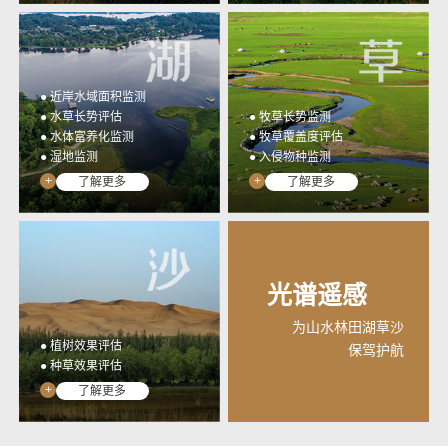
● 近岸水域面积监测
● 水草长势评估
● 牧草长势监测
● 水体富养化监测
● 牧草覆盖度评估
● 湿地监测
● 入侵物种监测
+
+
了解更多
了解更多
光谱遥感
为山水林田湖草沙
● 植树效果评估
保驾护航
● 种草效果评估
+
了解更多