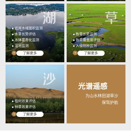
● 近岸水域面积监测
● 水草长势评估
● 牧草长势监测
● 水体富养化监测
● 牧草覆盖度评估
● 湿地监测
● 入侵物种监测
+
+
了解更多
了解更多
光谱遥感
为山水林田湖草沙
● 植树效果评估
保驾护航
● 种草效果评估
+
了解更多