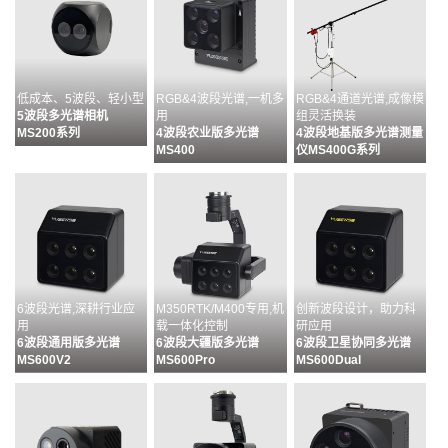
低成本、5波段、轻小型
RGB&4波段光谱,一机多
RGB&4通道光谱,成像模
5波段多光谱相机
用
组灵活换装
MS200系列
4波段农业版多光谱
4波段地基版多光谱测量
MS400
仪MS400G系列
6波段光谱,深耕行业应
M350RTK/M400专用,机
创新波段设计，助力科
用
载一体化控制
研应用
6波段通用版多光谱
6波段大疆版多光谱
6波段卫星协同多光谱
MS600V2
MS600Pro
MS600Dual