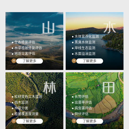
光谱行业应用监测数据统
高集成、低门槛、全开放
一管理与应用&提取成果
多光谱相机开发工具包
展示
YUSENSESDK
光谱数据展示平台
YUSENSEVIEWER
● 水体富养化监测
● 生态修复评估
● 黑臭水体监测
● 林草植被修复评估
● 岸线生态监测
● 地质灾害评估
● 水面溢油监测
+
+
了解更多
了解更多
● 松材变色立木监测
● 长势评估
● 枯木监测
● 出苗率评估
● 林草分类
● 病虫害评估
● 植被覆盖度测量
● 倒伏评估
+
+
了解更多
了解更多