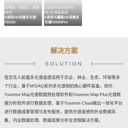
高精度、低成本、成像
M350RTK/M400专
探测
用,SIF成像探测
8波段SIF成像多光谱
8波段大疆版SIF成像多
FD500
光谱FD500Pro
解决方案
SOLUTION
多通道配准&无缝拼接&
目标分析、识别及成果输
MS400G状态监控&相机
多源数据融合
出流程化处理
设置&数据管理
低空无人机载多光谱遥感适用于农业、林业、生态、环保等多
数据预处理软件MAP
数据分析软件MAPPLUS
地基终端控制软件
YUSENSENET
个行业，基于MS/AQ系列多光谱相机核心硬件装备，依托
Yusense Map光谱数据预处理软件和Yusense Map Plus光谱数
据分析软件进行数据处理，基于Yusense Cloud端云一体化平台
进行数据成果管理与发布服务，提供光谱遥感的外业数据采
集、内业数据处理、数据成果分析全流程解决方案。