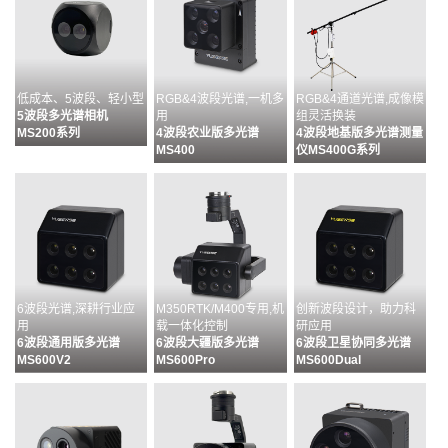
低成本、5波段、轻小型
RGB&4波段光谱,一机多
RGB&4通道光谱,成像模
5波段多光谱相机
用
组灵活换装
MS200系列
4波段农业版多光谱
4波段地基版多光谱测量
MS400
仪MS400G系列
6波段光谱,深耕行业应
M350RTK/M400专用,机
创新波段设计，助力科
用
载一体化控制
研应用
6波段通用版多光谱
6波段大疆版多光谱
6波段卫星协同多光谱
MS600V2
MS600Pro
MS600Dual