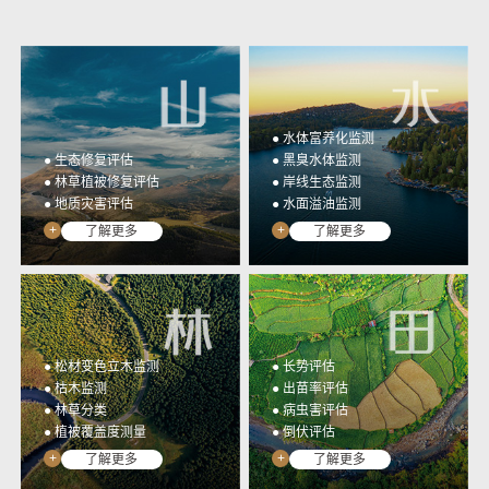
光谱行业应用监测数据统
高集成、低门槛、全开放
一管理与应用&提取成果
多光谱相机开发工具包
展示
YUSENSESDK
光谱数据展示平台
YUSENSEVIEWER
● 水体富养化监测
● 生态修复评估
● 黑臭水体监测
● 林草植被修复评估
● 岸线生态监测
● 地质灾害评估
● 水面溢油监测
+
+
了解更多
了解更多
● 松材变色立木监测
● 长势评估
● 枯木监测
● 出苗率评估
● 林草分类
● 病虫害评估
● 植被覆盖度测量
● 倒伏评估
+
+
了解更多
了解更多