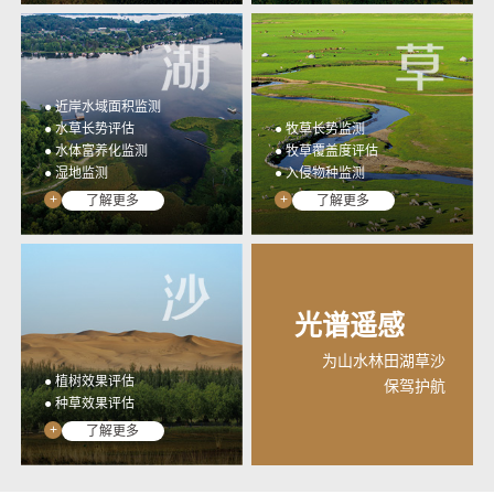
● 近岸水域面积监测
● 水草长势评估
● 牧草长势监测
● 水体富养化监测
● 牧草覆盖度评估
● 湿地监测
● 入侵物种监测
+
+
了解更多
了解更多
光谱遥感
为山水林田湖草沙
● 植树效果评估
保驾护航
● 种草效果评估
+
了解更多