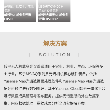
高精度、低成本、成像
M350RTK/M400专
探测
用,SIF成像探测
8波段SIF成像多光谱
8波段大疆版SIF成像多
FD500
光谱FD500Pro
解决方案
SOLUTION
多通道配准&无缝拼接&
目标分析、识别及成果输
MS400G状态监控&相机
多源数据融合
出流程化处理
设置&数据管理
低空无人机载多光谱遥感适用于农业、林业、生态、环保等多
数据预处理软件MAP
数据分析软件MAPPLUS
地基终端控制软件
YUSENSENET
个行业，基于MS/AQ系列多光谱相机核心硬件装备，依托
Yusense Map光谱数据预处理软件和Yusense Map Plus光谱数
据分析软件进行数据处理，基于Yusense Cloud端云一体化平台
进行数据成果管理与发布服务，提供光谱遥感的外业数据采
集、内业数据处理、数据成果分析全流程解决方案。